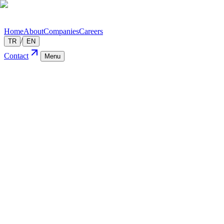
Home
About
Companies
Careers
/
TR
EN
Contact
Menu
←
All positions
— Open Position
Pazaryeri ve Marka Uzmanı
Blend+r
/
Kağıthane, İstanbul
/
Full-time
— Position Details
Blend+r, tasarım ve teknolojiyi bir araya getirerek modern yaşamın ö
bir estetik oluşturan Blend+r, aynı zamanda seçkin tasarım ve teknoloji
Sürdürülebilirlik, kalite, estetik ve çevreye duyarlılık markamızın te
modern yaşamın gereksinimlerini karşılıyor hem de doğal kaynakları 
ürünler web sitesinde 360 derece dönebilen 3D modeller ile tanıtılmak